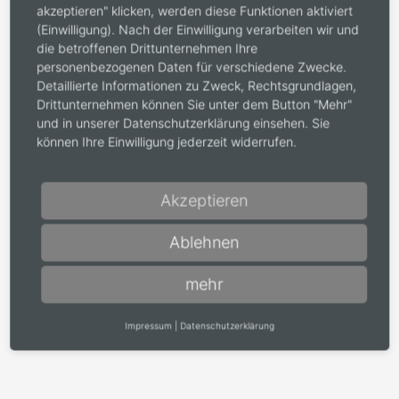
Accenta Klasse (160 Seiten)
akzeptieren" klicken, werden diese Funktionen aktiviert
(Einwilligung). Nach der Einwilligung verarbeiten wir und
Ecodora Line-Katalog (44 Seiten)
die betroffenen Drittunternehmen Ihre
Nachricht
personenbezogenen Daten für verschiedene Zwecke.
*
Detaillierte Informationen zu Zweck, Rechtsgrundlagen,
Drittunternehmen können Sie unter dem Button "Mehr"
und in unserer Datenschutzerklärung einsehen. Sie
können Ihre Einwilligung jederzeit widerrufen.
Akzeptieren
Datenschutz
*
Ablehnen
Ich bin mit der Verwendung meiner Daten gemäß der
Datenschutzerklärung
einverstanden.
mehr
Impressum
|
Datenschutzerklärung